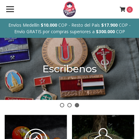
ver
0
UCTOS
Envíos Medellín
$10.000
COP - Resto del País
$17.900
COP -
Envío GRATIS por compras superiores a
$300.000
COP
OCIÓN
oshkas
Escribenos
s
ros
es