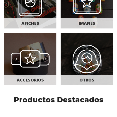
padores
alillos
AFICHES
IMANES
orchos
s
nas
ACCESORIOS
OTROS
s
Productos Destacados
ticos