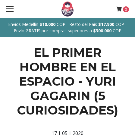
0
Envíos Medellín
$10.000
COP - Resto del País
$17.900
COP -
Envío GRATIS por compras superiores a
$300.000
COP
EL PRIMER
HOMBRE EN EL
ESPACIO - YURI
GAGARIN (5
CURIOSIDADES)
17 | 05 | 2020