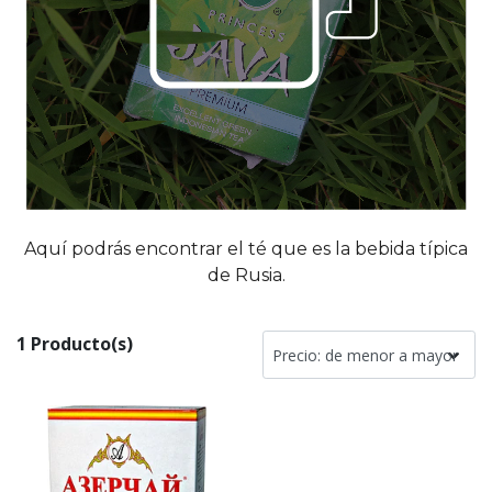
es
orios
Aquí podrás encontrar el té que es la bebida típica
eras
de Rusia.
das
1 Producto(s)
ión
pillas