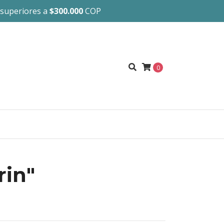
 superiores a
$300.000
COP
0
rin"