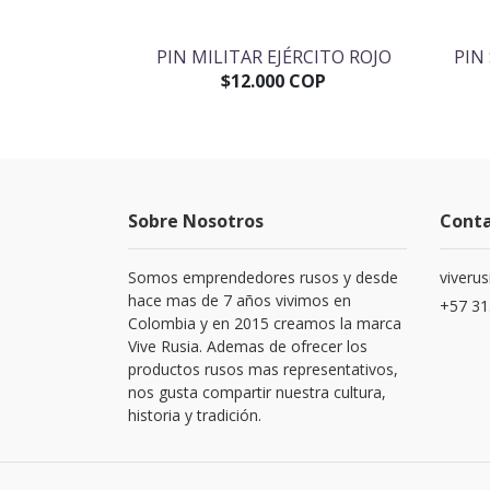
RCO VLADIMIR
PIN MILITAR EJÉRCITO ROJO
PIN
$12.000 COP
OP
Sobre Nosotros
Cont
Somos emprendedores rusos y desde
viveru
hace mas de 7 años vivimos en
+57 31
Colombia y en 2015 creamos la marca
Vive Rusia. Ademas de ofrecer los
productos rusos mas representativos,
nos gusta compartir nuestra cultura,
historia y tradición.