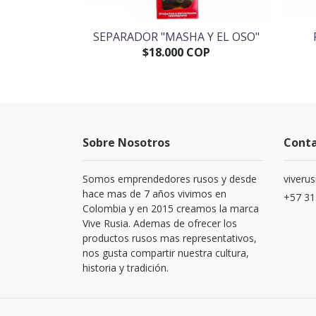
AS RUSOS
SEPARADOR "MASHA Y EL OSO"
OP
$18.000 COP
Sobre Nosotros
Cont
Somos emprendedores rusos y desde
viveru
hace mas de 7 años vivimos en
+57 31
Colombia y en 2015 creamos la marca
Vive Rusia. Ademas de ofrecer los
productos rusos mas representativos,
nos gusta compartir nuestra cultura,
historia y tradición.