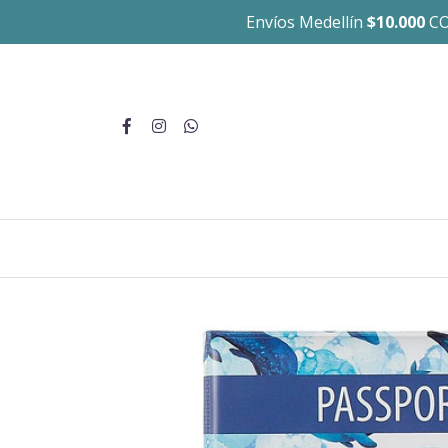
Envíos Medellín
$10.000
CO