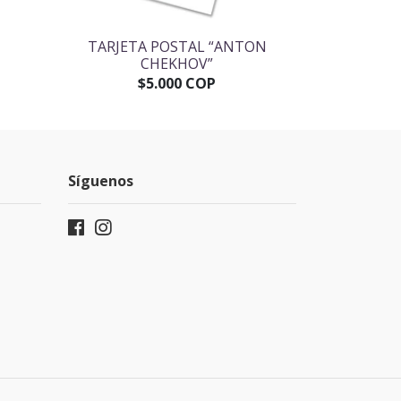
"
TARJETA POSTAL “ANTON
ESTUCHE P
CHEKHOV”
$5.000 COP
$
Síguenos