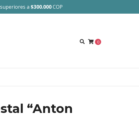
 superiores a
$300.000
COP
0
ostal “Anton