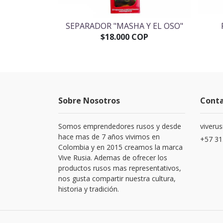
AS RUSOS
SEPARADOR "MASHA Y EL OSO"
OP
$18.000 COP
Sobre Nosotros
Cont
Somos emprendedores rusos y desde
viveru
hace mas de 7 años vivimos en
+57 31
Colombia y en 2015 creamos la marca
Vive Rusia. Ademas de ofrecer los
productos rusos mas representativos,
nos gusta compartir nuestra cultura,
historia y tradición.