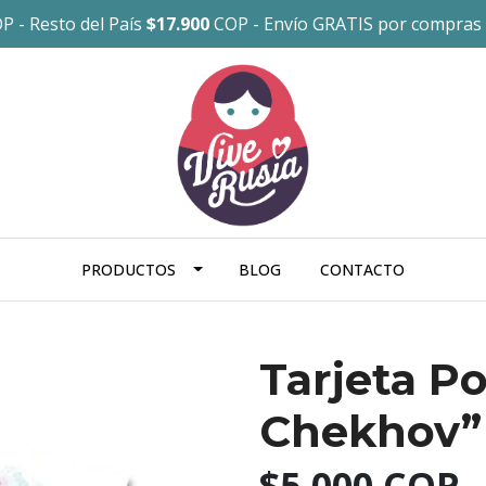
P - Resto del País
$17.900
COP - Envío GRATIS por compras
PRODUCTOS
BLOG
CONTACTO
Tarjeta P
Chekhov”
$5.000 COP