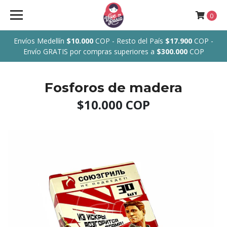
0
Envíos Medellín
$10.000
COP - Resto del País
$17.900
COP -
Envío GRATIS por compras superiores a
$300.000
COP
Fosforos de madera
$10.000 COP