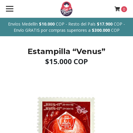
0
Envíos Medellín
$10.000
COP - Resto del País
$17.900
COP -
Envío GRATIS por compras superiores a
$300.000
COP
Estampilla “Venus”
$15.000 COP