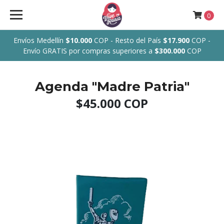
0
Envíos Medellín
$10.000
COP - Resto del País
$17.900
COP -
Envío GRATIS por compras superiores a
$300.000
COP
Agenda "Madre Patria"
$45.000 COP