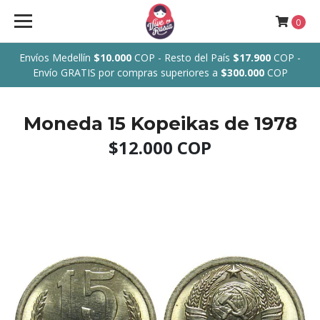
0
Envíos Medellín
$10.000
COP - Resto del País
$17.900
COP -
Envío GRATIS por compras superiores a
$300.000
COP
Moneda 15 Kopeikas de 1978
$12.000 COP