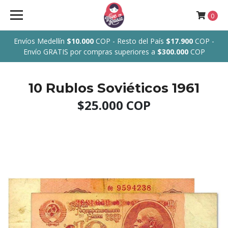
0
Envíos Medellín
$10.000
COP - Resto del País
$17.900
COP -
Envío GRATIS por compras superiores a
$300.000
COP
10 Rublos Soviéticos 1961
$25.000 COP