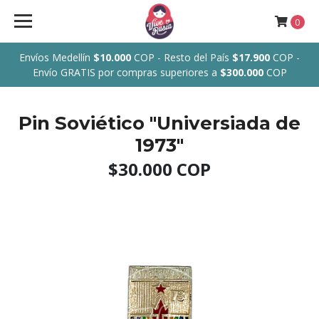
0
Envíos Medellín
$10.000
COP - Resto del País
$17.900
COP -
Envío GRATIS por compras superiores a
$300.000
COP
Pin Soviético "Universiada de
1973"
$30.000 COP