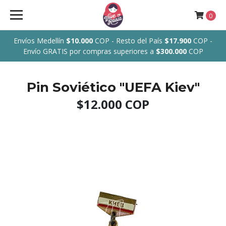
0
Envíos Medellín
$10.000
COP - Resto del País
$17.900
COP -
Envío GRATIS por compras superiores a
$300.000
COP
Pin Soviético "UEFA Kiev"
$12.000 COP