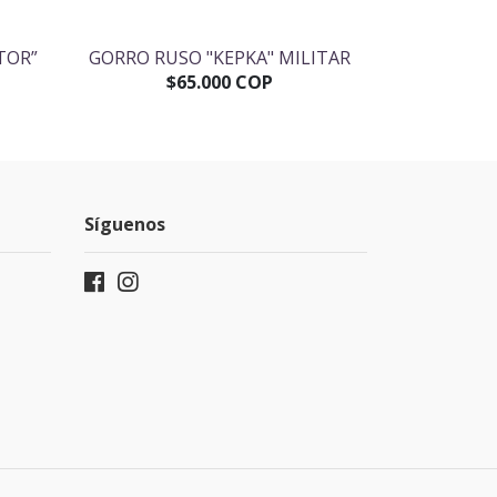
TOR”
GORRO RUSO "KEPKA" MILITAR
PIN SOVIÉ
SOO
$65.000 COP
$
Síguenos