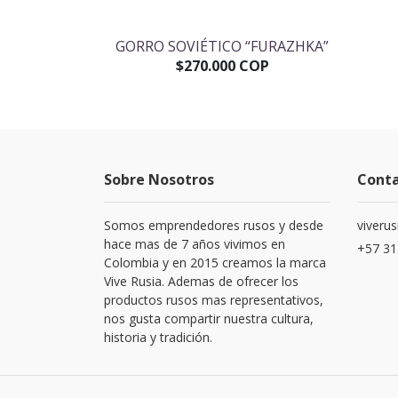
RCO VLADIMIR
GORRO SOVIÉTICO “FURAZHKA”
$270.000 COP
OP
Sobre Nosotros
Cont
Somos emprendedores rusos y desde
viveru
hace mas de 7 años vivimos en
+57 31
Colombia y en 2015 creamos la marca
Vive Rusia. Ademas de ofrecer los
productos rusos mas representativos,
nos gusta compartir nuestra cultura,
historia y tradición.