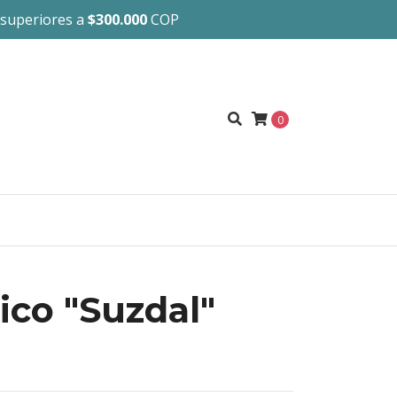
 superiores a
$300.000
COP
0
ico "Suzdal"