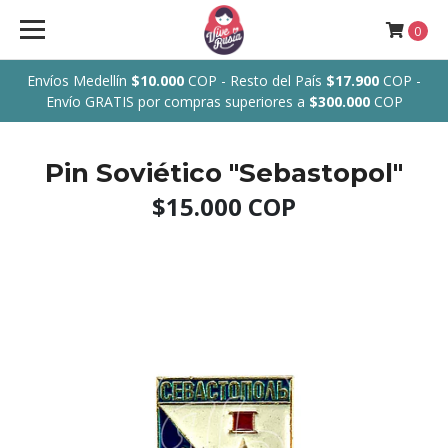
0
Envíos Medellín
$10.000
COP - Resto del País
$17.900
COP -
Envío GRATIS por compras superiores a
$300.000
COP
Pin Soviético "Sebastopol"
$15.000 COP