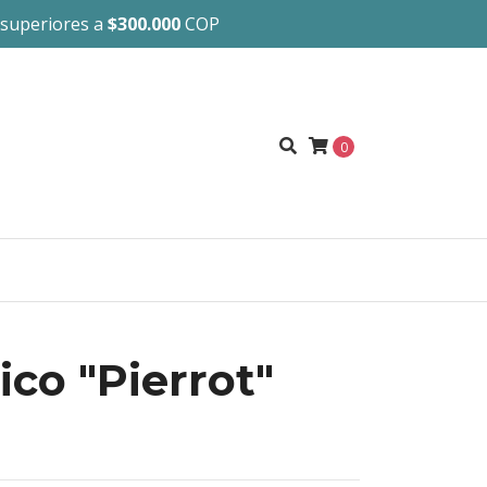
 superiores a
$300.000
COP
0
ico "Pierrot"