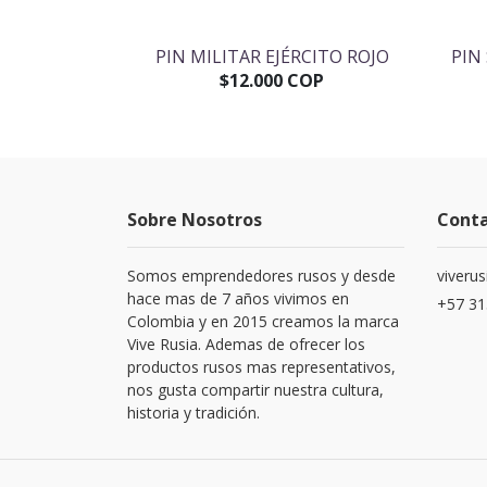
RCO VLADIMIR
PIN MILITAR EJÉRCITO ROJO
PIN
$12.000 COP
OP
Sobre Nosotros
Cont
Somos emprendedores rusos y desde
viveru
hace mas de 7 años vivimos en
+57 31
Colombia y en 2015 creamos la marca
Vive Rusia. Ademas de ofrecer los
productos rusos mas representativos,
nos gusta compartir nuestra cultura,
historia y tradición.