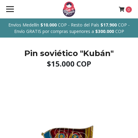
0
Envíos Medellín
$10.000
COP - Resto del País
$17.900
COP -
Envío GRATIS por compras superiores a
$300.000
COP
Pin soviético "Kubán"
$15.000 COP