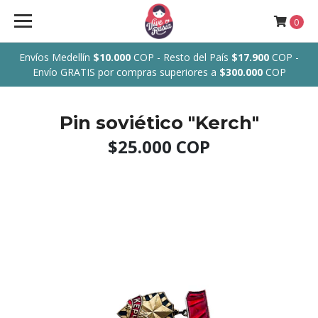
0
Envíos Medellín
$10.000
COP - Resto del País
$17.900
COP -
Envío GRATIS por compras superiores a
$300.000
COP
Pin soviético "Kerch"
$25.000 COP