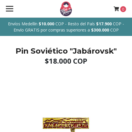
0
Envíos Medellín
$10.000
COP - Resto del País
$17.900
COP -
Envío GRATIS por compras superiores a
$300.000
COP
Pin Soviético "Jabárovsk"
$18.000 COP