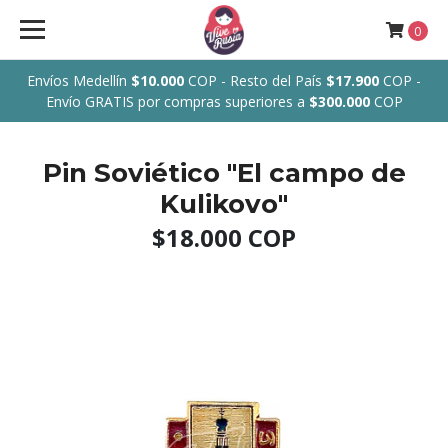
0
Envíos Medellín
$10.000
COP - Resto del País
$17.900
COP -
Envío GRATIS por compras superiores a
$300.000
COP
Pin Soviético "El campo de
Kulikovo"
$18.000 COP