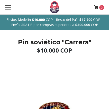
0
Envíos Medellín
$10.000
COP - Resto del País
$17.900
COP -
Envío GRATIS por compras superiores a
$300.000
COP
Pin soviético "Carrera"
$10.000 COP