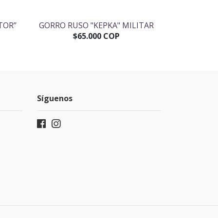
TOR”
GORRO RUSO "KEPKA" MILITAR
PIN SOVIÉ
SOO
$65.000 COP
$
Síguenos