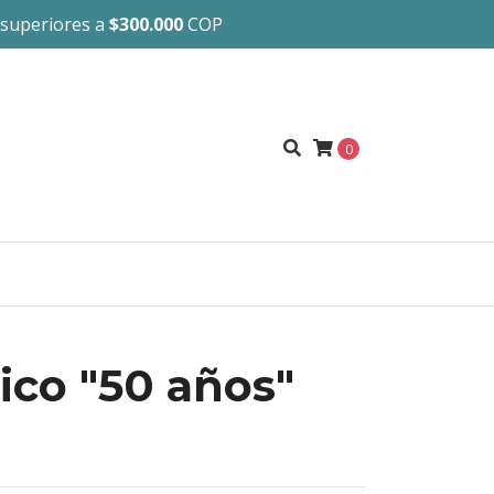
 superiores a
$300.000
COP
0
ico "50 años"