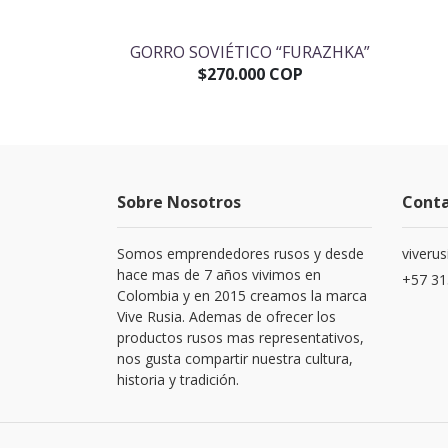
RCO VLADIMIR
GORRO SOVIÉTICO “FURAZHKA”
$270.000 COP
OP
Sobre Nosotros
Cont
Somos emprendedores rusos y desde
viveru
hace mas de 7 años vivimos en
+57 31
Colombia y en 2015 creamos la marca
Vive Rusia. Ademas de ofrecer los
productos rusos mas representativos,
nos gusta compartir nuestra cultura,
historia y tradición.