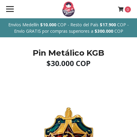
0
Envíos Medellín
$10.000
COP - Resto del País
$17.900
COP -
Envío GRATIS por compras superiores a
$300.000
COP
Pin Metálico KGB
$30.000 COP