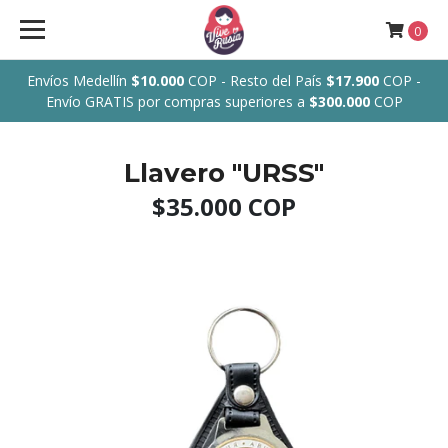
0
Envíos Medellín
$10.000
COP - Resto del País
$17.900
COP -
Envío GRATIS por compras superiores a
$300.000
COP
Llavero "URSS"
$35.000 COP