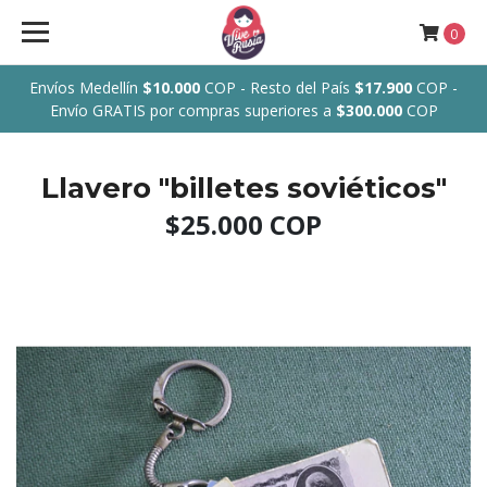
0
Envíos Medellín
$10.000
COP - Resto del País
$17.900
COP -
Envío GRATIS por compras superiores a
$300.000
COP
Llavero "billetes soviéticos"
$25.000 COP