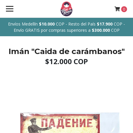
0
Envíos Medellín
$10.000
COP - Resto del País
$17.900
COP -
Envío GRATIS por compras superiores a
$300.000
COP
Imán "Caida de carámbanos"
$12.000 COP