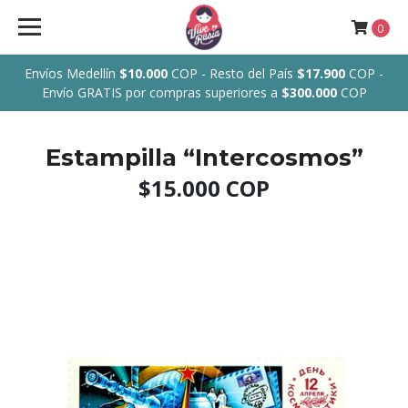
0
Envíos Medellín
$10.000
COP - Resto del País
$17.900
COP -
Envío GRATIS por compras superiores a
$300.000
COP
Estampilla “Intercosmos”
$15.000 COP