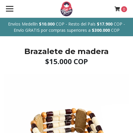
0
Envíos Medellín
$10.000
COP - Resto del País
$17.900
COP -
Envío GRATIS por compras superiores a
$300.000
COP
Brazalete de madera
$15.000 COP